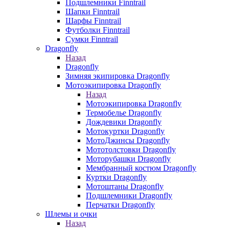
Подшлемники Finntrail
Шапки Finntrail
Шарфы Finntrail
Футболки Finntrail
Сумки Finntrail
Dragonfly
Назад
Dragonfly
Зимняя экипировка Dragonfly
Мотоэкипировка Dragonfly
Назад
Мотоэкипировка Dragonfly
Термобелье Dragonfly
Дождевики Dragonfly
Мотокуртки Dragonfly
МотоДжинсы Dragonfly
Мототолстовки Dragonfly
Моторубашки Dragonfly
Мембранный костюм Dragonfly
Куртки Dragonfly
Мотоштаны Dragonfly
Подшлемники Dragonfly
Перчатки Dragonfly
Шлемы и очки
Назад