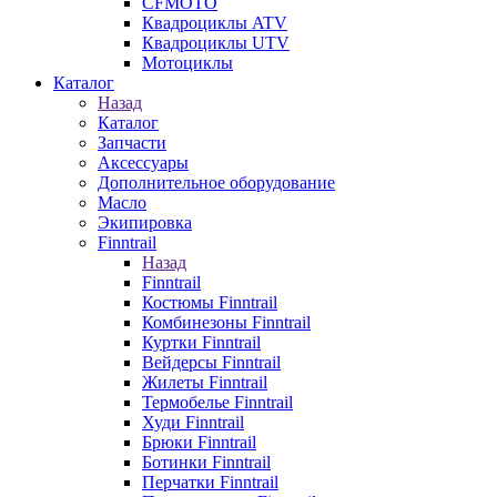
CFMOTO
Квадроциклы ATV
Квадроциклы UTV
Мотоциклы
Каталог
Назад
Каталог
Запчасти
Аксессуары
Дополнительное оборудование
Масло
Экипировка
Finntrail
Назад
Finntrail
Костюмы Finntrail
Комбинезоны Finntrail
Куртки Finntrail
Вейдерсы Finntrail
Жилеты Finntrail
Термобелье Finntrail
Худи Finntrail
Брюки Finntrail
Ботинки Finntrail
Перчатки Finntrail