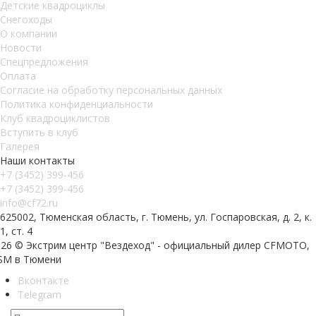
Детские квадроциклы
Снегоходы
О компании
Новости
Спецпредложения
Оплата
Согласие на обработку персональных данных
Политика конфиденциальности
Клуб квадроциклистов
Вступить в клуб
Галерея
Наши контакты
+7 (3452) 399-456
+7 (3452) 399-456
info@cf72.ru
625002, Тюменская область, г. Тюмень, ул. Госпаровская, д. 2, к.
1, ст. 4
026 © Экстрим центр "Вездеход" - официальный дилер CFMOTO,
SM в Тюмени
Вконтакте
Telegram