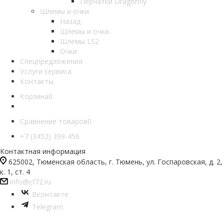
Перчатки Dragonfly
Шлемы и очки
Назад
Шлемы и очки
Шлемы LS2
Очки
Спецпредложения
Услуги сервиса
Контакты
Корзина
0
Сравнение товаров
0
+7 (3452) 399-456
Контактная информация
625002, Тюменская область, г. Тюмень, ул. Госпаровская, д. 2,
к. 1, ст. 4
info@cf72.ru
Вконтакте
Telegram