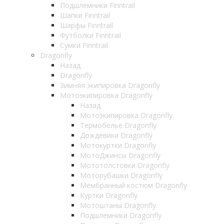
Подшлемники Finntrail
Шапки Finntrail
Шарфы Finntrail
Футболки Finntrail
Сумки Finntrail
Dragonfly
Назад
Dragonfly
Зимняя экипировка Dragonfly
Мотоэкипировка Dragonfly
Назад
Мотоэкипировка Dragonfly
Термобелье Dragonfly
Дождевики Dragonfly
Мотокуртки Dragonfly
МотоДжинсы Dragonfly
Мототолстовки Dragonfly
Моторубашки Dragonfly
Мембранный костюм Dragonfly
Куртки Dragonfly
Мотоштаны Dragonfly
Подшлемники Dragonfly