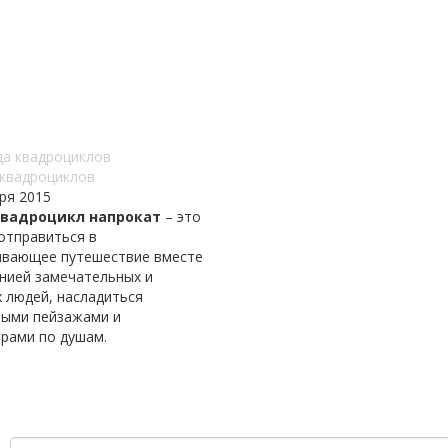
 квадроциклов
ря 2015
квадроцикл напрокат
– это
отправиться в
ывающее путешествие вместе
анией замечательных и
 людей, насладиться
ными пейзажами и
орами по душам.