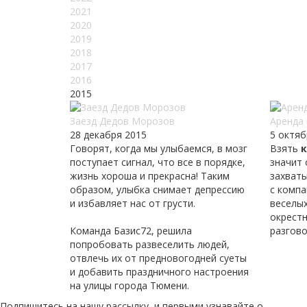
2021
2020
2019
2018
2017
2016
2015
Заезд Дедов Морозов
Аренда
28 декабря 2015
5 октяб
Говорят, когда мы улыбаемся, в мозг
Взять
поступает сигнал, что все в порядке,
значит 
жизнь хороша и прекрасна! Таким
захват
образом, улыбка снимает депрессию
с комп
и избавляет нас от грусти.
веселых
окрест
Команда Базис72, решила
разгов
попробовать развеселить людей,
отвлечь их от предновогодней суеты
и добавить праздничного настроения
на улицы города Тюмени.
Подпишитесь на нашу рассылку, и первыми узнавайте о