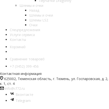
Перчатки Dragonfly
Шлемы и очки
Назад
Шлемы и очки
Шлемы LS2
Очки
Спецпредложения
Услуги сервиса
Контакты
Корзина
0
Сравнение товаров
0
+7 (3452) 399-456
Контактная информация
625002, Тюменская область, г. Тюмень, ул. Госпаровская, д. 2,
к. 1, ст. 4
info@cf72.ru
Вконтакте
Telegram