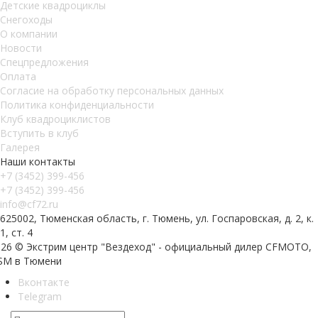
Детские квадроциклы
Снегоходы
О компании
Новости
Спецпредложения
Оплата
Согласие на обработку персональных данных
Политика конфиденциальности
Клуб квадроциклистов
Вступить в клуб
Галерея
Наши контакты
+7 (3452) 399-456
+7 (3452) 399-456
info@cf72.ru
625002, Тюменская область, г. Тюмень, ул. Госпаровская, д. 2, к.
1, ст. 4
026 © Экстрим центр "Вездеход" - официальный дилер CFMOTO,
SM в Тюмени
Вконтакте
Telegram