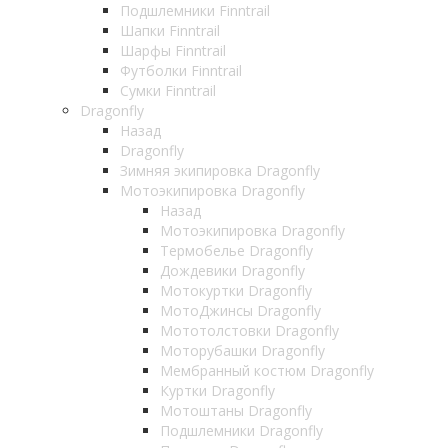
Подшлемники Finntrail
Шапки Finntrail
Шарфы Finntrail
Футболки Finntrail
Сумки Finntrail
Dragonfly
Назад
Dragonfly
Зимняя экипировка Dragonfly
Мотоэкипировка Dragonfly
Назад
Мотоэкипировка Dragonfly
Термобелье Dragonfly
Дождевики Dragonfly
Мотокуртки Dragonfly
МотоДжинсы Dragonfly
Мототолстовки Dragonfly
Моторубашки Dragonfly
Мембранный костюм Dragonfly
Куртки Dragonfly
Мотоштаны Dragonfly
Подшлемники Dragonfly