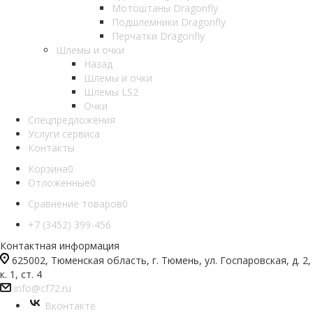
Мотоштаны Dragonfly
Подшлемники Dragonfly
Перчатки Dragonfly
Шлемы и очки
Назад
Шлемы и очки
Шлемы LS2
Очки
Спецпредложения
Услуги сервиса
Контакты
Корзина
0
Отложенные
0
Сравнение товаров
0
+7 (3452) 399-456
Контактная информация
625002, Тюменская область, г. Тюмень, ул. Госпаровская, д. 2,
к. 1, ст. 4
info@cf72.ru
Вконтакте