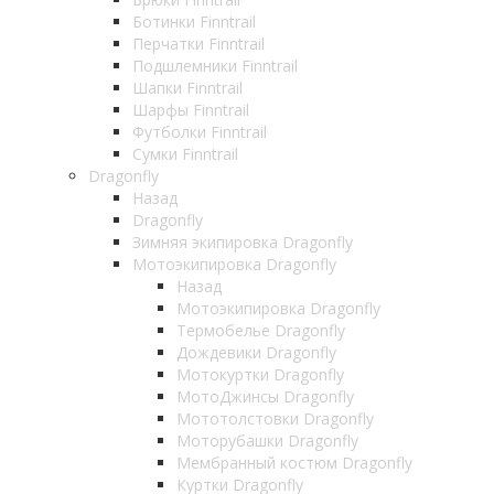
Ботинки Finntrail
Перчатки Finntrail
Подшлемники Finntrail
Шапки Finntrail
Шарфы Finntrail
Футболки Finntrail
Сумки Finntrail
Dragonfly
Назад
Dragonfly
Зимняя экипировка Dragonfly
Мотоэкипировка Dragonfly
Назад
Мотоэкипировка Dragonfly
Термобелье Dragonfly
Дождевики Dragonfly
Мотокуртки Dragonfly
МотоДжинсы Dragonfly
Мототолстовки Dragonfly
Моторубашки Dragonfly
Мембранный костюм Dragonfly
Куртки Dragonfly