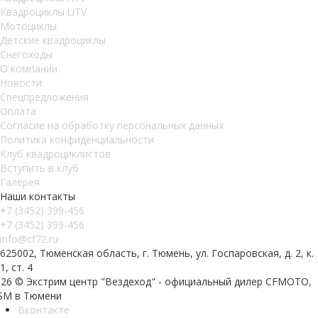
Квадроциклы UTV
Мотоциклы
Детские квадроциклы
Снегоходы
О компании
Новости
Спецпредложения
Оплата
Согласие на обработку персональных данных
Политика конфиденциальности
Клуб квадроциклистов
Вступить в клуб
Галерея
Наши контакты
+7 (3452) 399-456
+7 (3452) 399-456
info@cf72.ru
625002, Тюменская область, г. Тюмень, ул. Госпаровская, д. 2, к.
1, ст. 4
026 © Экстрим центр "Вездеход" - официальный дилер CFMOTO,
SM в Тюмени
Вконтакте