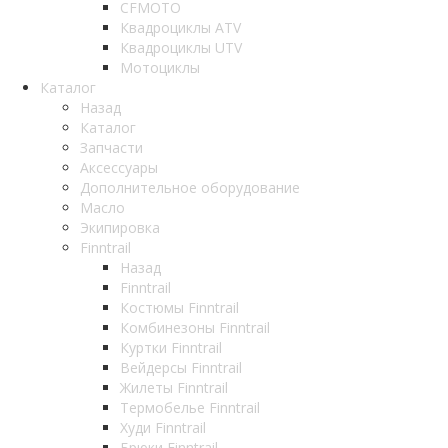
CFMOTO
Квадроциклы ATV
Квадроциклы UTV
Мотоциклы
Каталог
Назад
Каталог
Запчасти
Аксессуары
Дополнительное оборудование
Масло
Экипировка
Finntrail
Назад
Finntrail
Костюмы Finntrail
Комбинезоны Finntrail
Куртки Finntrail
Вейдерсы Finntrail
Жилеты Finntrail
Термобелье Finntrail
Худи Finntrail
Брюки Finntrail