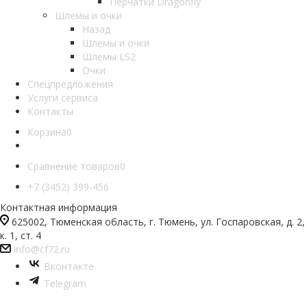
Перчатки Dragonfly
Шлемы и очки
Назад
Шлемы и очки
Шлемы LS2
Очки
Спецпредложения
Услуги сервиса
Контакты
Корзина
0
Сравнение товаров
0
+7 (3452) 399-456
Контактная информация
625002, Тюменская область, г. Тюмень, ул. Госпаровская, д. 2,
к. 1, ст. 4
info@cf72.ru
Вконтакте
Telegram