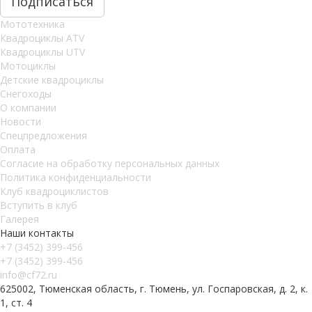
Мототехника
Квадроциклы ATV
Квадроциклы UTV
Мотоциклы
Детские квадроциклы
Снегоходы
О компании
Новости
Спецпредложения
Оплата
Согласие на обработку персональных данных
Политика конфиденциальности
Клуб квадроциклистов
Вступить в клуб
Галерея
Наши контакты
+7 (3452) 399-456
+7 (3452) 399-456
info@cf72.ru
625002, Тюменская область, г. Тюмень, ул. Госпаровская, д. 2, к.
1, ст. 4