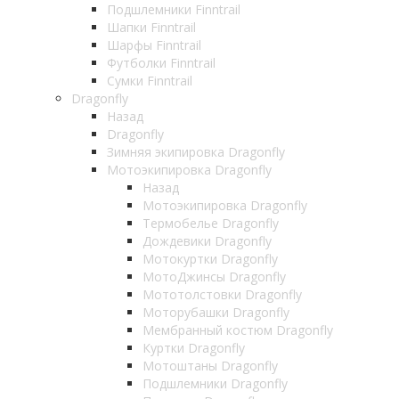
Подшлемники Finntrail
Шапки Finntrail
Шарфы Finntrail
Футболки Finntrail
Сумки Finntrail
Dragonfly
Назад
Dragonfly
Зимняя экипировка Dragonfly
Мотоэкипировка Dragonfly
Назад
Мотоэкипировка Dragonfly
Термобелье Dragonfly
Дождевики Dragonfly
Мотокуртки Dragonfly
МотоДжинсы Dragonfly
Мототолстовки Dragonfly
Моторубашки Dragonfly
Мембранный костюм Dragonfly
Куртки Dragonfly
Мотоштаны Dragonfly
Подшлемники Dragonfly