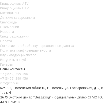
Квадроциклы ATV
Квадроциклы UTV
Мотоциклы
Детские квадроциклы
Снегоходы
О компании
Новости
Спецпредложения
Оплата
Согласие на обработку персональных данных
Политика конфиденциальности
Клуб квадроциклистов
Вступить в клуб
Галерея
Наши контакты
+7 (3452) 399-456
+7 (3452) 399-456
info@cf72.ru
625002, Тюменская область, г. Тюмень, ул. Госпаровская, д. 2, к.
1, ст. 4
026 © Экстрим центр "Вездеход" - официальный дилер CFMOTO,
SM в Тюмени