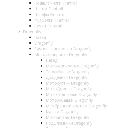
Подшлемники Finntrail
Шапки Finntrail
Шарфы Finntrail
Футболки Finntrail
Сумки Finntrail
Dragonfly
Назад
Dragonfly
Зимняя экипировка Dragonfly
Мотоэкипировка Dragonfly
Назад
Мотоэкипировка Dragonfly
Термобелье Dragonfly
Дождевики Dragonfly
Мотокуртки Dragonfly
МотоДжинсы Dragonfly
Мототолстовки Dragonfly
Моторубашки Dragonfly
Мембранный костюм Dragonfly
Куртки Dragonfly
Мотоштаны Dragonfly
Подшлемники Dragonfly