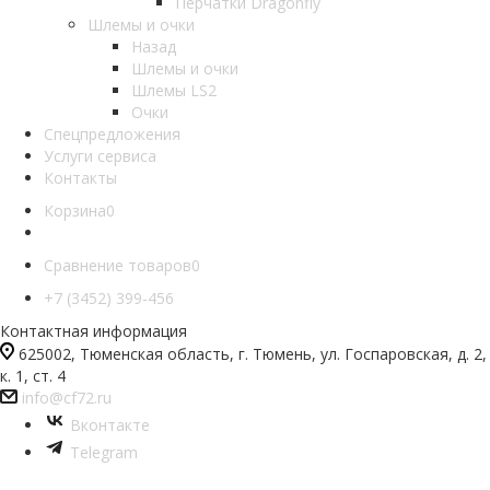
Перчатки Dragonfly
Шлемы и очки
Назад
Шлемы и очки
Шлемы LS2
Очки
Спецпредложения
Услуги сервиса
Контакты
Корзина
0
Сравнение товаров
0
+7 (3452) 399-456
Контактная информация
625002, Тюменская область, г. Тюмень, ул. Госпаровская, д. 2,
к. 1, ст. 4
info@cf72.ru
Вконтакте
Telegram