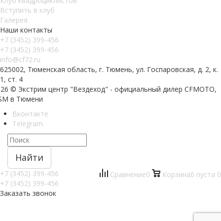
Клуб квадроциклистов
Вступить в клуб
Галерея
Наши контакты
+7 (3452) 399-456
+7 (3452) 399-456
info@cf72.ru
625002, Тюменская область, г. Тюмень, ул. Госпаровская, д. 2, к.
1, ст. 4
026 © Экстрим центр "Вездеход" - официальный дилер CFMOTO,
SM в Тюмени
Вконтакте
Telegram
Найти
+7 (3452) 399-456
Сравнение
0
Корзина
0
пуста
0
+7 (3452) 399-456
Заказать звонок