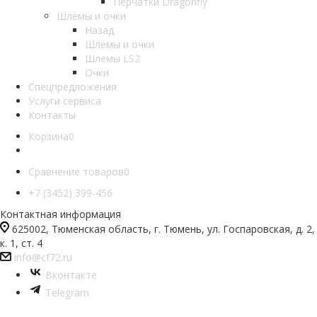
Перчатки Dragonfly
Шлемы и очки
Назад
Шлемы и очки
Шлемы LS2
Очки
Спецпредложения
Услуги сервиса
Контакты
Корзина
0
Сравнение товаров
0
+7 (3452) 399-456
Контактная информация
625002, Тюменская область, г. Тюмень, ул. Госпаровская, д. 2,
к. 1, ст. 4
info@cf72.ru
Вконтакте
Telegram