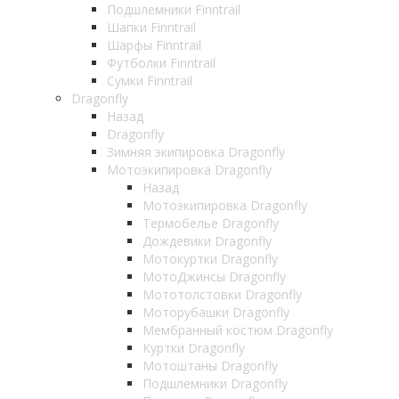
Подшлемники Finntrail
Шапки Finntrail
Шарфы Finntrail
Футболки Finntrail
Сумки Finntrail
Dragonfly
Назад
Dragonfly
Зимняя экипировка Dragonfly
Мотоэкипировка Dragonfly
Назад
Мотоэкипировка Dragonfly
Термобелье Dragonfly
Дождевики Dragonfly
Мотокуртки Dragonfly
МотоДжинсы Dragonfly
Мототолстовки Dragonfly
Моторубашки Dragonfly
Мембранный костюм Dragonfly
Куртки Dragonfly
Мотоштаны Dragonfly
Подшлемники Dragonfly