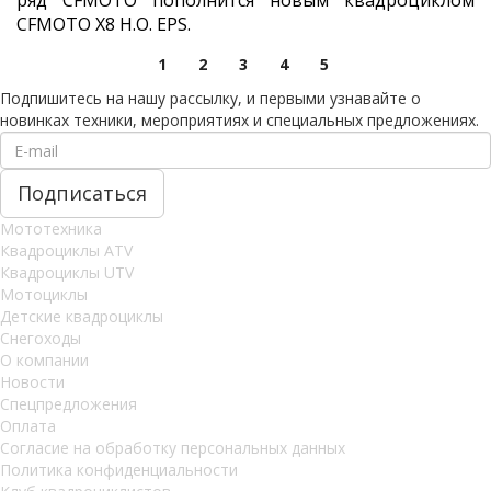
ряд CFMOTO пополнится новым квадроциклом
CFMOTO X8 H.O. EPS.
1
2
3
4
5
Подпишитесь на нашу рассылку, и первыми узнавайте о
новинках техники, мероприятиях и специальных предложениях.
Мототехника
Квадроциклы ATV
Квадроциклы UTV
Мотоциклы
Детские квадроциклы
Снегоходы
О компании
Новости
Спецпредложения
Оплата
Согласие на обработку персональных данных
Политика конфиденциальности