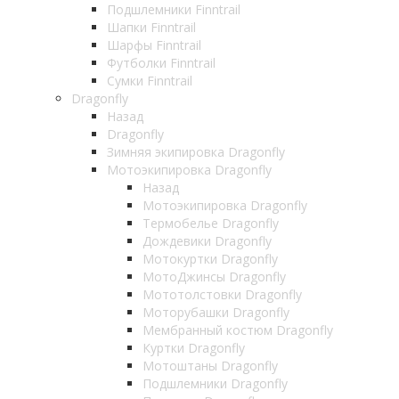
Подшлемники Finntrail
Шапки Finntrail
Шарфы Finntrail
Футболки Finntrail
Сумки Finntrail
Dragonfly
Назад
Dragonfly
Зимняя экипировка Dragonfly
Мотоэкипировка Dragonfly
Назад
Мотоэкипировка Dragonfly
Термобелье Dragonfly
Дождевики Dragonfly
Мотокуртки Dragonfly
МотоДжинсы Dragonfly
Мототолстовки Dragonfly
Моторубашки Dragonfly
Мембранный костюм Dragonfly
Куртки Dragonfly
Мотоштаны Dragonfly
Подшлемники Dragonfly