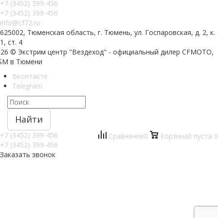
+7 (3452) 399-456
+7 (3452) 399-456
info@cf72.ru
625002, Тюменская область, г. Тюмень, ул. Госпаровская, д. 2, к.
1, ст. 4
026 © Экстрим центр "Вездеход" - официальный дилер CFMOTO,
SM в Тюмени
Вконтакте
Telegram
Найти
+7 (3452) 399-456
Сравнение
0
Корзина
0
пуста
0
+7 (3452) 399-456
Заказать звонок