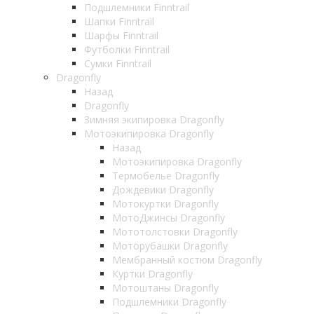
Подшлемники Finntrail
Шапки Finntrail
Шарфы Finntrail
Футболки Finntrail
Сумки Finntrail
Dragonfly
Назад
Dragonfly
Зимняя экипировка Dragonfly
Мотоэкипировка Dragonfly
Назад
Мотоэкипировка Dragonfly
Термобелье Dragonfly
Дождевики Dragonfly
Мотокуртки Dragonfly
МотоДжинсы Dragonfly
Мототолстовки Dragonfly
Моторубашки Dragonfly
Мембранный костюм Dragonfly
Куртки Dragonfly
Мотоштаны Dragonfly
Подшлемники Dragonfly