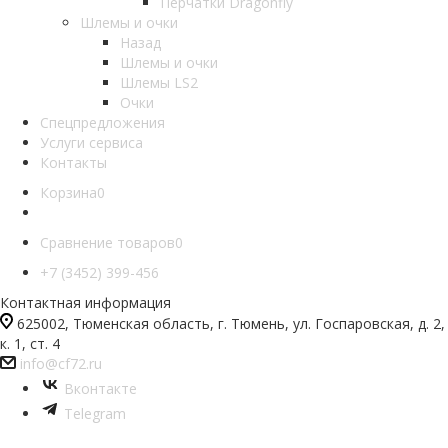
Перчатки Dragonfly
Шлемы и очки
Назад
Шлемы и очки
Шлемы LS2
Очки
Спецпредложения
Услуги сервиса
Контакты
Корзина
0
Сравнение товаров
0
+7 (3452) 399-456
Контактная информация
625002, Тюменская область, г. Тюмень, ул. Госпаровская, д. 2,
к. 1, ст. 4
info@cf72.ru
Вконтакте
Telegram