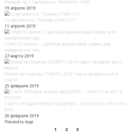
Первый тест "литрового" RM Vector 1000
19 апреля 2019
12 аргументов "Почему CFMOTO?"
11 апреля 2019
CFMOTO Бизнес – удобный финансовый сервис для
юридических лиц
27 марта 2019
Новые мотоциклы CFMOTO 2019 года в продаже уже в
марте!
25 февраля 2019
СТАРТ ПРОДАЖ НОВЫХ МОДЕЛЕЙ – СFMOTO X6 EPS И X10
EPS!
20 февраля 2019
Показать еще
1
2
3