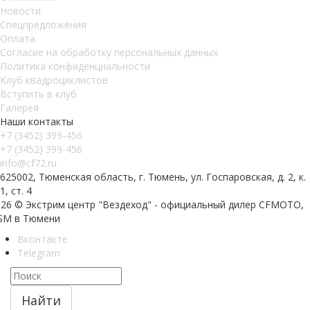
Новости
Спецпредложения
Оплата
Согласие на обработку персональных данных
Политика конфиденциальности
Клуб квадроциклистов
Вступить в клуб
Галерея
Наши контакты
+7 (3452) 399-456
+7 (3452) 399-456
info@cf72.ru
625002, Тюменская область, г. Тюмень, ул. Госпаровская, д. 2, к.
1, ст. 4
026 © Экстрим центр "Вездеход" - официальный дилер CFMOTO,
SM в Тюмени
Вконтакте
Telegram
Найти