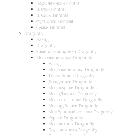
Подшлемники Finntrail
Шапки Finntrail
Шарфы Finntrail
Футболки Finntrail
Сумки Finntrail
Dragonfly
Назад
Dragonfly
Зимняя экипировка Dragonfly
Мотоэкипировка Dragonfly
Назад
Мотоэкипировка Dragonfly
Термобелье Dragonfly
Дождевики Dragonfly
Мотокуртки Dragonfly
МотоДжинсы Dragonfly
Мототолстовки Dragonfly
Моторубашки Dragonfly
Мембранный костюм Dragonfly
Куртки Dragonfly
Мотоштаны Dragonfly
Подшлемники Dragonfly