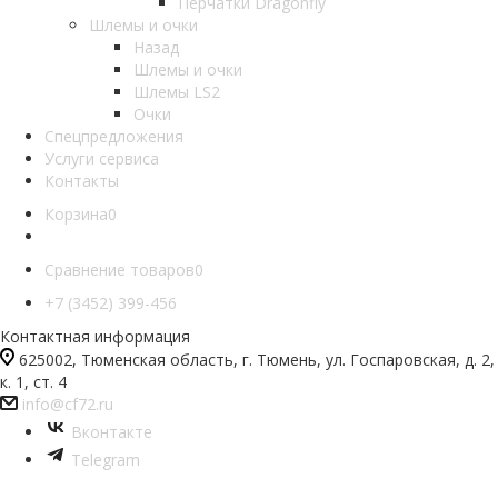
Перчатки Dragonfly
Шлемы и очки
Назад
Шлемы и очки
Шлемы LS2
Очки
Спецпредложения
Услуги сервиса
Контакты
Корзина
0
Сравнение товаров
0
+7 (3452) 399-456
Контактная информация
625002, Тюменская область, г. Тюмень, ул. Госпаровская, д. 2,
к. 1, ст. 4
info@cf72.ru
Вконтакте
Telegram