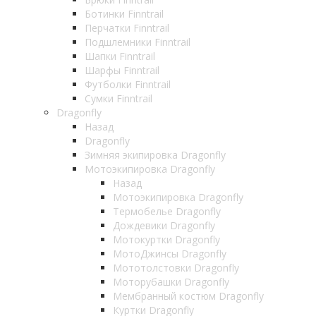
Ботинки Finntrail
Перчатки Finntrail
Подшлемники Finntrail
Шапки Finntrail
Шарфы Finntrail
Футболки Finntrail
Сумки Finntrail
Dragonfly
Назад
Dragonfly
Зимняя экипировка Dragonfly
Мотоэкипировка Dragonfly
Назад
Мотоэкипировка Dragonfly
Термобелье Dragonfly
Дождевики Dragonfly
Мотокуртки Dragonfly
МотоДжинсы Dragonfly
Мототолстовки Dragonfly
Моторубашки Dragonfly
Мембранный костюм Dragonfly
Куртки Dragonfly