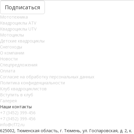
Мототехника
Квадроциклы ATV
Квадроциклы UTV
Мотоциклы
Детские квадроциклы
Снегоходы
О компании
Новости
Спецпредложения
Оплата
Согласие на обработку персональных данных
Политика конфиденциальности
Клуб квадроциклистов
Вступить в клуб
Галерея
Наши контакты
+7 (3452) 399-456
+7 (3452) 399-456
info@cf72.ru
625002, Тюменская область, г. Тюмень, ул. Госпаровская, д. 2, к.