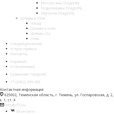
Мотоштаны Dragonfly
Подшлемники Dragonfly
Перчатки Dragonfly
Шлемы и очки
Назад
Шлемы и очки
Шлемы LS2
Очки
Спецпредложения
Услуги сервиса
Контакты
Корзина
0
Отложенные
0
Сравнение товаров
0
+7 (3452) 399-456
Контактная информация
625002, Тюменская область, г. Тюмень, ул. Госпаровская, д. 2,
к. 1, ст. 4
info@cf72.ru
Вконтакте