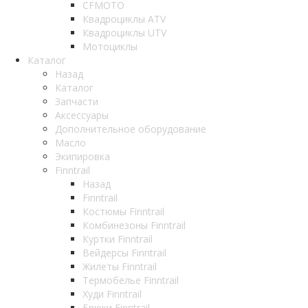
CFMOTO
Квадроциклы ATV
Квадроциклы UTV
Мотоциклы
Каталог
Назад
Каталог
Запчасти
Аксессуары
Дополнительное оборудование
Масло
Экипировка
Finntrail
Назад
Finntrail
Костюмы Finntrail
Комбинезоны Finntrail
Куртки Finntrail
Вейдерсы Finntrail
Жилеты Finntrail
Термобелье Finntrail
Худи Finntrail
Брюки Finntrail