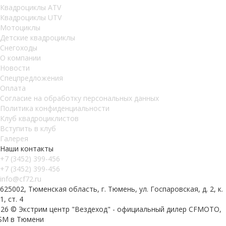
Квадроциклы ATV
Квадроциклы UTV
Мотоциклы
Детские квадроциклы
Снегоходы
О компании
Новости
Спецпредложения
Оплата
Согласие на обработку персональных данных
Политика конфиденциальности
Клуб квадроциклистов
Вступить в клуб
Галерея
Наши контакты
+7 (3452) 399-456
+7 (3452) 399-456
info@cf72.ru
625002, Тюменская область, г. Тюмень, ул. Госпаровская, д. 2, к.
1, ст. 4
026 © Экстрим центр "Вездеход" - официальный дилер CFMOTO,
SM в Тюмени