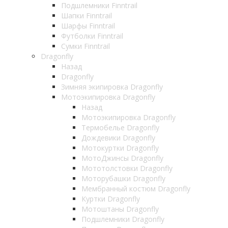
Подшлемники Finntrail
Шапки Finntrail
Шарфы Finntrail
Футболки Finntrail
Сумки Finntrail
Dragonfly
Назад
Dragonfly
Зимняя экипировка Dragonfly
Мотоэкипировка Dragonfly
Назад
Мотоэкипировка Dragonfly
Термобелье Dragonfly
Дождевики Dragonfly
Мотокуртки Dragonfly
МотоДжинсы Dragonfly
Мототолстовки Dragonfly
Моторубашки Dragonfly
Мембранный костюм Dragonfly
Куртки Dragonfly
Мотоштаны Dragonfly
Подшлемники Dragonfly