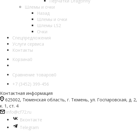
Перчатки Dragonfly
Шлемы и очки
Назад
Шлемы и очки
Шлемы LS2
Очки
Спецпредложения
Услуги сервиса
Контакты
Корзина
0
Сравнение товаров
0
+7 (3452) 399-456
Контактная информация
625002, Тюменская область, г. Тюмень, ул. Госпаровская, д. 2,
к. 1, ст. 4
info@cf72.ru
Вконтакте
Telegram