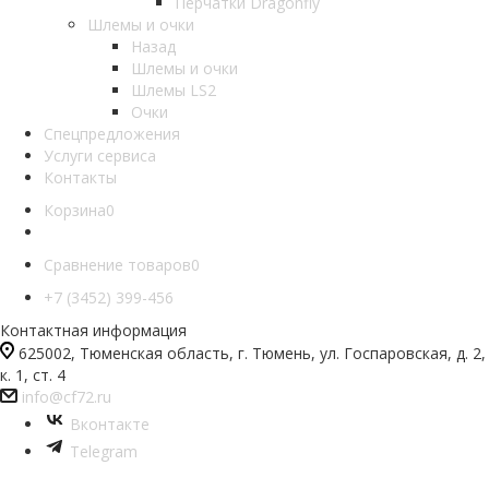
Перчатки Dragonfly
Шлемы и очки
Назад
Шлемы и очки
Шлемы LS2
Очки
Спецпредложения
Услуги сервиса
Контакты
Корзина
0
Сравнение товаров
0
+7 (3452) 399-456
Контактная информация
625002, Тюменская область, г. Тюмень, ул. Госпаровская, д. 2,
к. 1, ст. 4
info@cf72.ru
Вконтакте
Telegram