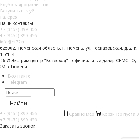
Клуб квадроциклистов
Вступить в клуб
Галерея
Наши контакты
+7 (3452) 399-456
+7 (3452) 399-456
info@cf72.ru
625002, Тюменская область, г. Тюмень, ул. Госпаровская, д. 2, к.
1, ст. 4
026 © Экстрим центр "Вездеход" - официальный дилер CFMOTO,
SM в Тюмени
Вконтакте
Telegram
Найти
+7 (3452) 399-456
Сравнение
0
Корзина
0
пуста
0
+7 (3452) 399-456
Заказать звонок