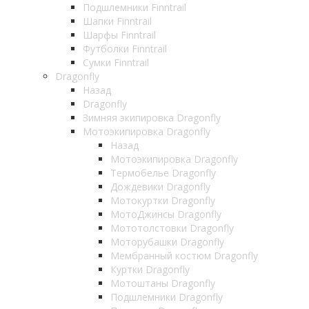
Подшлемники Finntrail
Шапки Finntrail
Шарфы Finntrail
Футболки Finntrail
Сумки Finntrail
Dragonfly
Назад
Dragonfly
Зимняя экипировка Dragonfly
Мотоэкипировка Dragonfly
Назад
Мотоэкипировка Dragonfly
Термобелье Dragonfly
Дождевики Dragonfly
Мотокуртки Dragonfly
МотоДжинсы Dragonfly
Мототолстовки Dragonfly
Моторубашки Dragonfly
Мембранный костюм Dragonfly
Куртки Dragonfly
Мотоштаны Dragonfly
Подшлемники Dragonfly