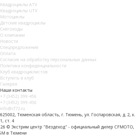
Квадроциклы ATV
Квадроциклы UTV
Мотоциклы
Детские квадроциклы
Снегоходы
О компании
Новости
Спецпредложения
Оплата
Согласие на обработку персональных данных
Политика конфиденциальности
Клуб квадроциклистов
Вступить в клуб
Галерея
Наши контакты
+7 (3452) 399-456
+7 (3452) 399-456
info@cf72.ru
625002, Тюменская область, г. Тюмень, ул. Госпаровская, д. 2, к.
1, ст. 4
026 © Экстрим центр "Вездеход" - официальный дилер CFMOTO,
SM в Тюмени