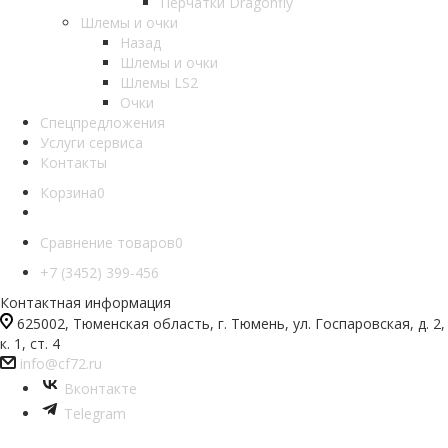
Перчатки Dragonfly
Шлемы и очки
Назад
Шлемы и очки
Шлемы LS2
Очки
Спецпредложения
Услуги сервиса
Контакты
Корзина
0
Сравнение товаров
0
+7 (3452) 399-456
Контактная информация
625002, Тюменская область, г. Тюмень, ул. Госпаровская, д. 2,
к. 1, ст. 4
info@cf72.ru
Вконтакте
Telegram