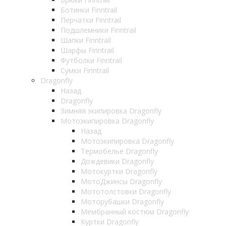
Ботинки Finntrail
Перчатки Finntrail
Подшлемники Finntrail
Шапки Finntrail
Шарфы Finntrail
Футболки Finntrail
Сумки Finntrail
Dragonfly
Назад
Dragonfly
Зимняя экипировка Dragonfly
Мотоэкипировка Dragonfly
Назад
Мотоэкипировка Dragonfly
Термобелье Dragonfly
Дождевики Dragonfly
Мотокуртки Dragonfly
МотоДжинсы Dragonfly
Мототолстовки Dragonfly
Моторубашки Dragonfly
Мембранный костюм Dragonfly
Куртки Dragonfly