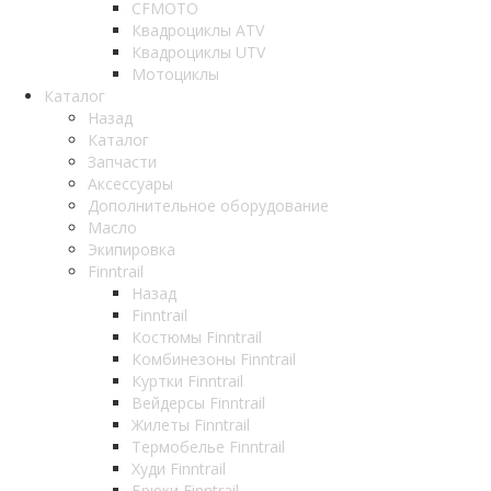
CFMOTO
Квадроциклы ATV
Квадроциклы UTV
Мотоциклы
Каталог
Назад
Каталог
Запчасти
Аксессуары
Дополнительное оборудование
Масло
Экипировка
Finntrail
Назад
Finntrail
Костюмы Finntrail
Комбинезоны Finntrail
Куртки Finntrail
Вейдерсы Finntrail
Жилеты Finntrail
Термобелье Finntrail
Худи Finntrail
Брюки Finntrail