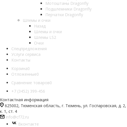
Мотоштаны Dragonfly
Подшлемники Dragonfly
Перчатки Dragonfly
Шлемы и очки
Назад
Шлемы и очки
Шлемы LS2
Очки
Спецпредложения
Услуги сервиса
Контакты
Корзина
0
Отложенные
0
Сравнение товаров
0
+7 (3452) 399-456
Контактная информация
625002, Тюменская область, г. Тюмень, ул. Госпаровская, д. 2,
к. 1, ст. 4
info@cf72.ru
Вконтакте