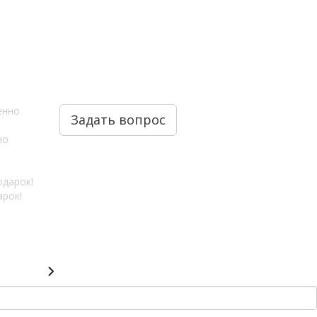
Задать вопрос
но
арок!