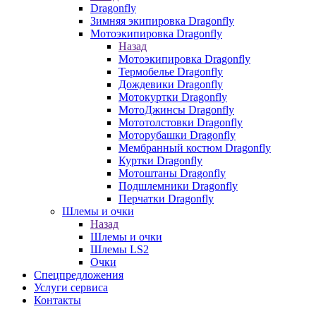
Dragonfly
Зимняя экипировка Dragonfly
Мотоэкипировка Dragonfly
Назад
Мотоэкипировка Dragonfly
Термобелье Dragonfly
Дождевики Dragonfly
Мотокуртки Dragonfly
МотоДжинсы Dragonfly
Мототолстовки Dragonfly
Моторубашки Dragonfly
Мембранный костюм Dragonfly
Куртки Dragonfly
Мотоштаны Dragonfly
Подшлемники Dragonfly
Перчатки Dragonfly
Шлемы и очки
Назад
Шлемы и очки
Шлемы LS2
Очки
Спецпредложения
Услуги сервиса
Контакты