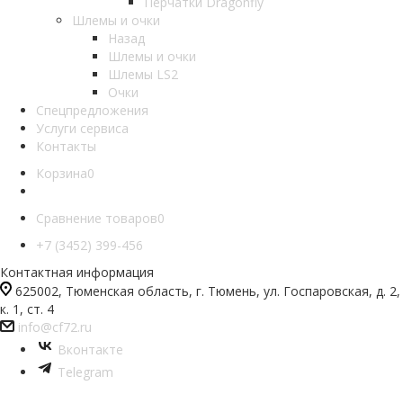
Перчатки Dragonfly
Шлемы и очки
Назад
Шлемы и очки
Шлемы LS2
Очки
Спецпредложения
Услуги сервиса
Контакты
Корзина
0
Сравнение товаров
0
+7 (3452) 399-456
Контактная информация
625002, Тюменская область, г. Тюмень, ул. Госпаровская, д. 2,
к. 1, ст. 4
info@cf72.ru
Вконтакте
Telegram