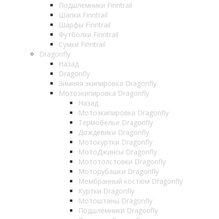
Подшлемники Finntrail
Шапки Finntrail
Шарфы Finntrail
Футболки Finntrail
Сумки Finntrail
Dragonfly
Назад
Dragonfly
Зимняя экипировка Dragonfly
Мотоэкипировка Dragonfly
Назад
Мотоэкипировка Dragonfly
Термобелье Dragonfly
Дождевики Dragonfly
Мотокуртки Dragonfly
МотоДжинсы Dragonfly
Мототолстовки Dragonfly
Моторубашки Dragonfly
Мембранный костюм Dragonfly
Куртки Dragonfly
Мотоштаны Dragonfly
Подшлемники Dragonfly