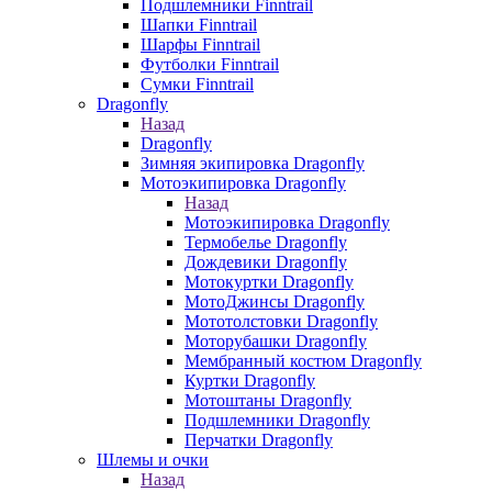
Подшлемники Finntrail
Шапки Finntrail
Шарфы Finntrail
Футболки Finntrail
Сумки Finntrail
Dragonfly
Назад
Dragonfly
Зимняя экипировка Dragonfly
Мотоэкипировка Dragonfly
Назад
Мотоэкипировка Dragonfly
Термобелье Dragonfly
Дождевики Dragonfly
Мотокуртки Dragonfly
МотоДжинсы Dragonfly
Мототолстовки Dragonfly
Моторубашки Dragonfly
Мембранный костюм Dragonfly
Куртки Dragonfly
Мотоштаны Dragonfly
Подшлемники Dragonfly
Перчатки Dragonfly
Шлемы и очки
Назад