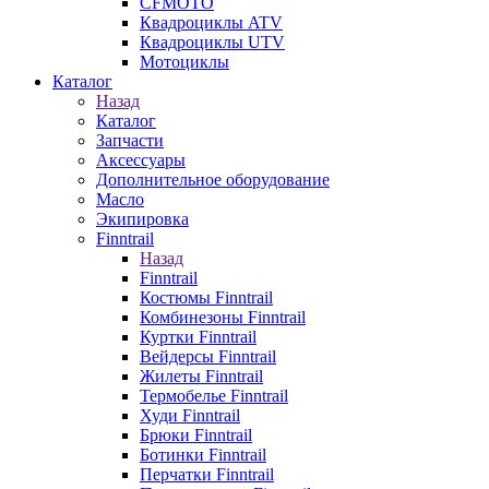
CFMOTO
Квадроциклы ATV
Квадроциклы UTV
Мотоциклы
Каталог
Назад
Каталог
Запчасти
Аксессуары
Дополнительное оборудование
Масло
Экипировка
Finntrail
Назад
Finntrail
Костюмы Finntrail
Комбинезоны Finntrail
Куртки Finntrail
Вейдерсы Finntrail
Жилеты Finntrail
Термобелье Finntrail
Худи Finntrail
Брюки Finntrail
Ботинки Finntrail
Перчатки Finntrail