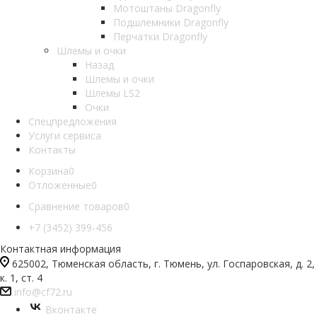
Мотоштаны Dragonfly
Подшлемники Dragonfly
Перчатки Dragonfly
Шлемы и очки
Назад
Шлемы и очки
Шлемы LS2
Очки
Спецпредложения
Услуги сервиса
Контакты
Корзина
0
Отложенные
0
Сравнение товаров
0
+7 (3452) 399-456
Контактная информация
625002, Тюменская область, г. Тюмень, ул. Госпаровская, д. 2,
к. 1, ст. 4
info@cf72.ru
Вконтакте