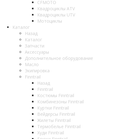
CFMOTO
Квадроциклы ATV
Квадроциклы UTV
Мотоциклы
Каталог
Назад
Каталог
Запчасти
Аксессуары
Дополнительное оборудование
Масло
Экипировка
Finntrail
Назад
Finntrail
Костюмы Finntrail
Комбинезоны Finntrail
Куртки Finntrail
Вейдерсы Finntrail
Жилеты Finntrail
Термобелье Finntrail
Худи Finntrail
Брюки Finntrail