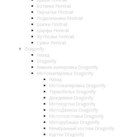
Ботинки Finntrail
Перчатки Finntrail
Подшлемники Finntrail
Шапки Finntrail
Шарфы Finntrail
Футболки Finntrail
Сумки Finntrail
Dragonfly
Назад
Dragonfly
Зимняя экипировка Dragonfly
Мотоэкипировка Dragonfly
Назад
Мотоэкипировка Dragonfly
Термобелье Dragonfly
Дождевики Dragonfly
Мотокуртки Dragonfly
МотоДжинсы Dragonfly
Мототолстовки Dragonfly
Моторубашки Dragonfly
Мембранный костюм Dragonfly
Куртки Dragonfly