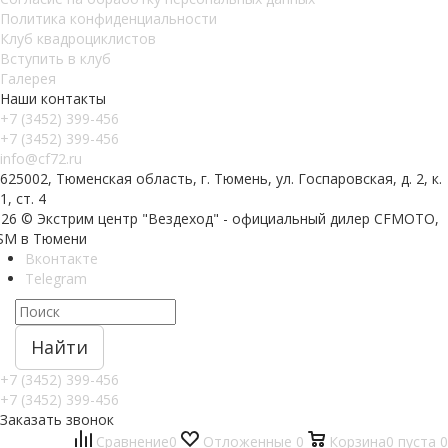
Политика конфиденциальности
Клуб квадроциклистов
Вступить в клуб
Галерея
Наши контакты
+7 (3452) 399-456
+7 (3452) 399-456
info@cf72.ru
625002, Тюменская область, г. Тюмень, ул. Госпаровская, д. 2, к.
1, ст. 4
026 © Экстрим центр "Вездеход" - официальный дилер CFMOTO,
SM в Тюмени
Вконтакте
Telegram
Найти
+7 (3452) 399-456
+7 (3452) 399-456
Заказать звонок
Сравнение
0
Отложенные
0
Корзина
0
пуста
0