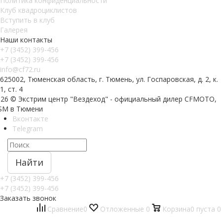
Политика конфиденциальности
Клуб квадроциклистов
Вступить в клуб
Галерея
Наши контакты
+7 (3452) 399-456
+7 (3452) 399-456
info@cf72.ru
625002, Тюменская область, г. Тюмень, ул. Госпаровская, д. 2, к.
1, ст. 4
026 © Экстрим центр "Вездеход" - официальный дилер CFMOTO,
SM в Тюмени
Вконтакте
Telegram
Найти
+7 (3452) 399-456
+7 (3452) 399-456
Заказать звонок
Сравнение
0
Отложенные
0
Корзина
0
пуста
0