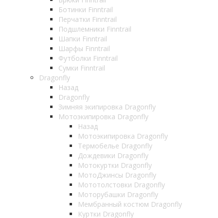
Ботинки Finntrail
Перчатки Finntrail
Подшлемники Finntrail
Шапки Finntrail
Шарфы Finntrail
Футболки Finntrail
Сумки Finntrail
Dragonfly
Назад
Dragonfly
Зимняя экипировка Dragonfly
Мотоэкипировка Dragonfly
Назад
Мотоэкипировка Dragonfly
Термобелье Dragonfly
Дождевики Dragonfly
Мотокуртки Dragonfly
МотоДжинсы Dragonfly
Мототолстовки Dragonfly
Моторубашки Dragonfly
Мембранный костюм Dragonfly
Куртки Dragonfly