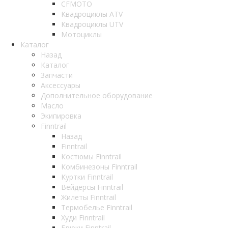
CFMOTO
Квадроциклы ATV
Квадроциклы UTV
Мотоциклы
Каталог
Назад
Каталог
Запчасти
Аксессуары
Дополнительное оборудование
Масло
Экипировка
Finntrail
Назад
Finntrail
Костюмы Finntrail
Комбинезоны Finntrail
Куртки Finntrail
Вейдерсы Finntrail
Жилеты Finntrail
Термобелье Finntrail
Худи Finntrail
Брюки Finntrail