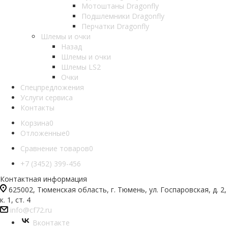
Мотоштаны Dragonfly
Подшлемники Dragonfly
Перчатки Dragonfly
Шлемы и очки
Назад
Шлемы и очки
Шлемы LS2
Очки
Спецпредложения
Услуги сервиса
Контакты
Корзина
0
Отложенные
0
Сравнение товаров
0
+7 (3452) 399-456
Контактная информация
625002, Тюменская область, г. Тюмень, ул. Госпаровская, д. 2,
к. 1, ст. 4
info@cf72.ru
Вконтакте