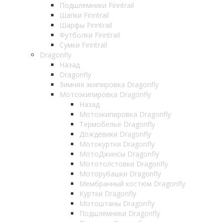
Подшлемники Finntrail
Шапки Finntrail
Шарфы Finntrail
Футболки Finntrail
Сумки Finntrail
Dragonfly
Назад
Dragonfly
Зимняя экипировка Dragonfly
Мотоэкипировка Dragonfly
Назад
Мотоэкипировка Dragonfly
Термобелье Dragonfly
Дождевики Dragonfly
Мотокуртки Dragonfly
МотоДжинсы Dragonfly
Мототолстовки Dragonfly
Моторубашки Dragonfly
Мембранный костюм Dragonfly
Куртки Dragonfly
Мотоштаны Dragonfly
Подшлемники Dragonfly