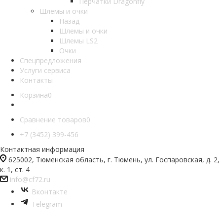
Перчатки Dragonfly
Шлемы и очки
Назад
Шлемы и очки
Шлемы LS2
Очки
Спецпредложения
Услуги сервиса
Контакты
Корзина
0
Сравнение товаров
0
+7 (3452) 399-456
Контактная информация
625002, Тюменская область, г. Тюмень, ул. Госпаровская, д. 2,
к. 1, ст. 4
info@cf72.ru
Вконтакте
Telegram