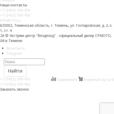
Наши контакты
+7 (3452) 399-456
+7 (3452) 399-456
info@cf72.ru
625002, Тюменская область, г. Тюмень, ул. Госпаровская, д. 2, к.
1, ст. 4
026 © Экстрим центр "Вездеход" - официальный дилер CFMOTO,
SM в Тюмени
Вконтакте
Telegram
Найти
+7 (3452) 399-456
Сравнение
0
Корзина
0
пуста
0
+7 (3452) 399-456
Заказать звонок