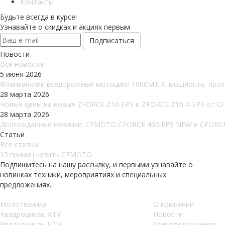
Контакты
Будьте всегда в курсе!
Узнавайте о скидках и акциях первым
Новости
Все новости
5 июня 2026
Флагманский вседорожный мотоцикл 1000MT-X: мощность, проход
28 марта 2026
Новые цены на новые ZFORCE Z10 EPS и ZFORCE Z10-4 EPS от 
28 марта 2026
Долгожданные новинки: CFMOTO CFORCE 400 EPS NEW и CFORCE
Статьи
Все статьи
15 причин купить CFMOTO
Подпишитесь на нашу рассылку, и первыми узнавайте о
новинках техники, мероприятиях и специальных
предложениях.
Мототехника
О компании
Квадроциклы ATV
Новости
Квадроциклы UTV
Спецпредложения