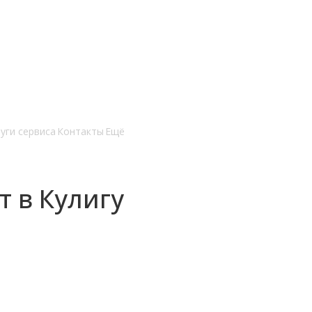
уги сервиса
Контакты
Ещё
 в Кулигу