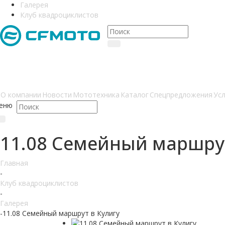
Галерея
Клуб квадроциклистов
О компании
Новости
Мототехника
Каталог
Спецпредложения
Усл
еню
11.08 Семейный маршрут
Главная
-
Клуб квадроциклистов
-
Галерея
-
11.08 Семейный маршрут в Кулигу