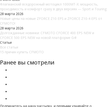
Флагманский вседорожный мотоцикл 1000MT-X: мощность,
проходимость и комфорт сразу в двух версиях — Sport и Touring
28 марта 2026
Новые цены на новые ZFORCE Z10 EPS и ZFORCE Z10-4 EPS от
CFMOTO!
28 марта 2026
Долгожданные новинки: CFMOTO CFORCE 400 EPS NEW и
CFORCE 500 EPS NEW на новой платформе G4!
Статьи
Все статьи
15 причин купить CFMOTO
Ранее вы смотрели
Подпишитесь на нашу рассылку, и первыми узнавайте о