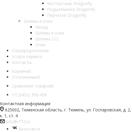
Мотоштаны Dragonfly
Подшлемники Dragonfly
Перчатки Dragonfly
Шлемы и очки
Назад
Шлемы и очки
Шлемы LS2
Очки
Спецпредложения
Услуги сервиса
Контакты
Корзина
0
Отложенные
0
Сравнение товаров
0
+7 (3452) 399-456
Контактная информация
625002, Тюменская область, г. Тюмень, ул. Госпаровская, д. 2,
к. 1, ст. 4
info@cf72.ru
Вконтакте