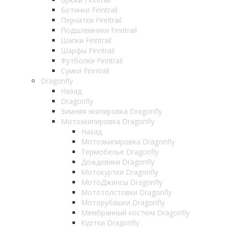
Ботинки Finntrail
Перчатки Finntrail
Подшлемники Finntrail
Шапки Finntrail
Шарфы Finntrail
Футболки Finntrail
Сумки Finntrail
Dragonfly
Назад
Dragonfly
Зимняя экипировка Dragonfly
Мотоэкипировка Dragonfly
Назад
Мотоэкипировка Dragonfly
Термобелье Dragonfly
Дождевики Dragonfly
Мотокуртки Dragonfly
МотоДжинсы Dragonfly
Мототолстовки Dragonfly
Моторубашки Dragonfly
Мембранный костюм Dragonfly
Куртки Dragonfly