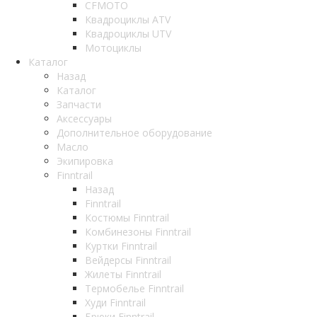
CFMOTO
Квадроциклы ATV
Квадроциклы UTV
Мотоциклы
Каталог
Назад
Каталог
Запчасти
Аксессуары
Дополнительное оборудование
Масло
Экипировка
Finntrail
Назад
Finntrail
Костюмы Finntrail
Комбинезоны Finntrail
Куртки Finntrail
Вейдерсы Finntrail
Жилеты Finntrail
Термобелье Finntrail
Худи Finntrail
Брюки Finntrail