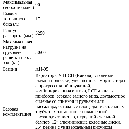
Максимальная
90
скорость (км/ч.)
Емкость
топливного
17
бака (л.)
Радиус
3250
разворота (мм.)
Максимальная
нагрузка на
грузовые
30/60
решетки пер. /
зад. (кг.)
Бензин
АИ-95
Вариатор CVTECH (Канада), стальные
рычаги подвески, улучшенные амортизаторы
с прогрессивной пружиной,
комбинированная оптика, LCD-панель
приборов, зеркала заднего вида, двухместное
сиденье со спинкой и ручками для
пассажира, багажные площадки из стальных
Базовая
трубчатых элементов с повышенной
комплектация
грузоподъемностью, передний стальной
бампер, 12″ алюминиевые колесные диски,
25″ резина с универсальным рисунком