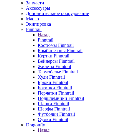
Запчасти
Аксессуары
Дополнительное оборудование
Масло
Экипировка
Finntrail
Назад
Finntrail
Костюмы Finntrail
Комбинезоны Finntrail
Куртки Finntrail
Вейдерсы Finntrail
Жилеты Finntrail
Термобелье Finntrail
Худи Finntrail
Брюки Finntrail
Ботинки Finntrail
Перчатки Finntrail
Подшлемники Finntrail
Шапки Finntrail
Шарфы Finntrail
Футболки Finntrail
Сумки Finntrail
Dragonfly
Назад