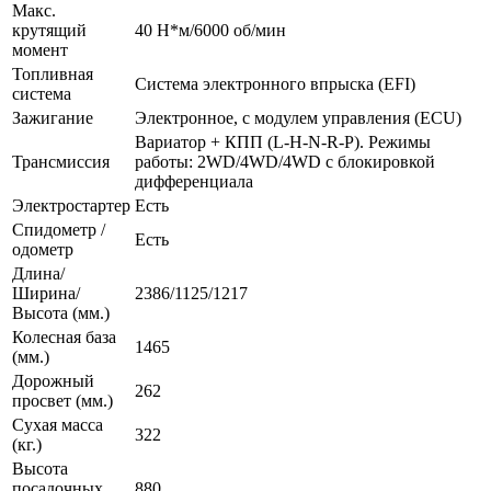
Макс.
крутящий
40 H*м/6000 об/мин
момент
Топливная
Система электронного впрыска (EFI)
система
Зажигание
Электронное, с модулем управления (ECU)
Вариатор + КПП (L-H-N-R-P). Режимы
Трансмиссия
работы: 2WD/4WD/4WD с блокировкой
дифференциала
Электростартер
Есть
Спидометр /
Есть
одометр
Длина/
Ширина/
2386/1125/1217
Высота (мм.)
Колесная база
1465
(мм.)
Дорожный
262
просвет (мм.)
Сухая масса
322
(кг.)
Высота
посадочных
880