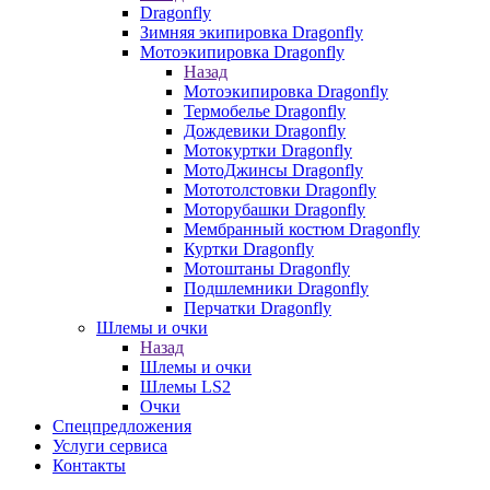
Dragonfly
Зимняя экипировка Dragonfly
Мотоэкипировка Dragonfly
Назад
Мотоэкипировка Dragonfly
Термобелье Dragonfly
Дождевики Dragonfly
Мотокуртки Dragonfly
МотоДжинсы Dragonfly
Мототолстовки Dragonfly
Моторубашки Dragonfly
Мембранный костюм Dragonfly
Куртки Dragonfly
Мотоштаны Dragonfly
Подшлемники Dragonfly
Перчатки Dragonfly
Шлемы и очки
Назад
Шлемы и очки
Шлемы LS2
Очки
Спецпредложения
Услуги сервиса
Контакты