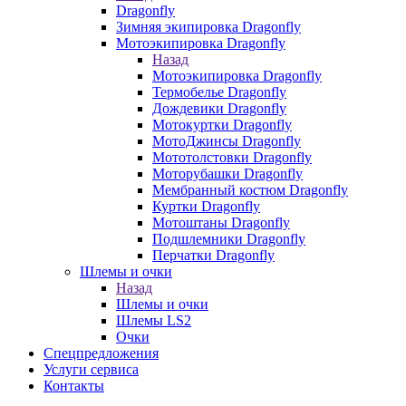
Dragonfly
Зимняя экипировка Dragonfly
Мотоэкипировка Dragonfly
Назад
Мотоэкипировка Dragonfly
Термобелье Dragonfly
Дождевики Dragonfly
Мотокуртки Dragonfly
МотоДжинсы Dragonfly
Мототолстовки Dragonfly
Моторубашки Dragonfly
Мембранный костюм Dragonfly
Куртки Dragonfly
Мотоштаны Dragonfly
Подшлемники Dragonfly
Перчатки Dragonfly
Шлемы и очки
Назад
Шлемы и очки
Шлемы LS2
Очки
Спецпредложения
Услуги сервиса
Контакты