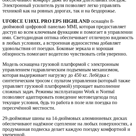
Электронный усилитель руля позволяет легко управлять
техникой как на ровных дорогах, так и на бездорожье.
UFORCE U10XL PRO EPS HIGHLAND
оснащён 8-
дюймовой цифровой панелью MMI, которая предоставляет
доступ ко всем ключевым функциям и помогает в управлении
ими. Светодиодная оптика обеспечивает отличную видимость
в любых условиях, а встроенная аудиосистема добавляет
удовольствия от поездки. Боковые зеркала и хорошая
обзорность помогают водителю чувствовать себя уверенно.
Модель оснащена грузовой платформой с электронным
управлением гидравлическим подъемным механизмом,
которая выдерживает нагрузку до 450 кг. Лебёдка с
синтетическим тросом с пультом управления (который также
управляет грузовой платформой) упрощает выполнение
сложных задач. Режимы эксплуатации Work и Normal
позволяют адаптировать поведение мотовездехода под
текущие условия, будь то работа в поле или поездка по
пересечённой местности.
29-дюймовые шины на 14-дюймовых алюминиевых дисках
обеспечивают надёжное сцепление на любых поверхностях, а
продуманная подвеска делает каждую поездку комфортной и
уверенной.