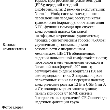
тормоз, прогрессивный усилитель руля
(EPS); передний и задний
дифференциалы; 2 режима эксплуатации:
Normal и Work; система электронного
переключения передач; бесступенчатая
трансмиссия (вариатор); ключ зажигания
NFC; функция помощи при спуске;
электронный привод багажной
платформы; встроенная аудиосистема;
лебедка с синтетическим тросом (4500lbs);
Базовая
улучшенная эргономика; ремни
комплектация
безопасности с инерционным
механизмом; ШЕСТЬ обновленных
сидений повышенной комфортабельности;
проводной пульт управления лебедкой и
багажной платформой; 29” шины;
регулируемое сиденье водителя (150 мм);
светодиодная оптика; 2 закрывающихся
перчаточных ящика на передней панели;
электрические розетки 12 В и USB (тип А
и С); полноразмерная защита днища;
панель приборов 8” MMI; система
быстросъемных креплений CF-Connect для
надежной фиксации груза.
Фотогалерея