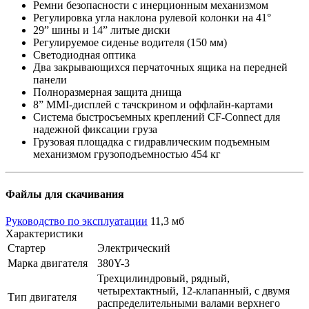
Ремни безопасности с инерционным механизмом
Регулировка угла наклона рулевой колонки на 41°
29” шины и 14” литые диски
Регулируемое сиденье водителя (150 мм)
Светодиодная оптика
Два закрывающихся перчаточных ящика на передней
панели
Полноразмерная защита днища
8” MMI-дисплей с тачcкрином и оффлайн-картами
Система быстросъемных креплений CF-Connect для
надежной фиксации груза
Грузовая площадка с гидравлическим подъемным
механизмом грузоподъемностью 454 кг
Файлы для скачивания
Руководство по эксплуатации
11,3 мб
Характеристики
Стартер
Электрический
Марка двигателя
380Y-3
Трехцилиндровый, рядный,
четырехтактный, 12-клапанный, с двумя
Тип двигателя
распределительными валами верхнего