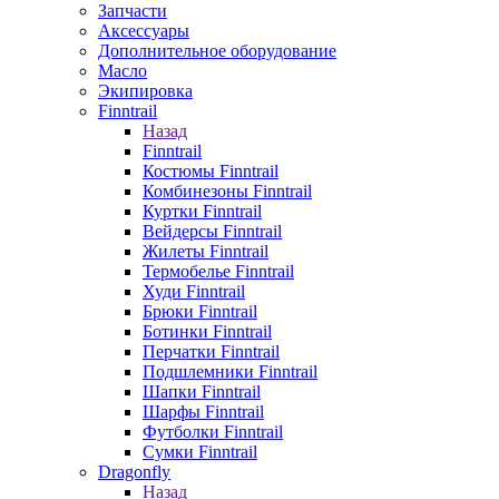
Запчасти
Аксессуары
Дополнительное оборудование
Масло
Экипировка
Finntrail
Назад
Finntrail
Костюмы Finntrail
Комбинезоны Finntrail
Куртки Finntrail
Вейдерсы Finntrail
Жилеты Finntrail
Термобелье Finntrail
Худи Finntrail
Брюки Finntrail
Ботинки Finntrail
Перчатки Finntrail
Подшлемники Finntrail
Шапки Finntrail
Шарфы Finntrail
Футболки Finntrail
Сумки Finntrail
Dragonfly
Назад