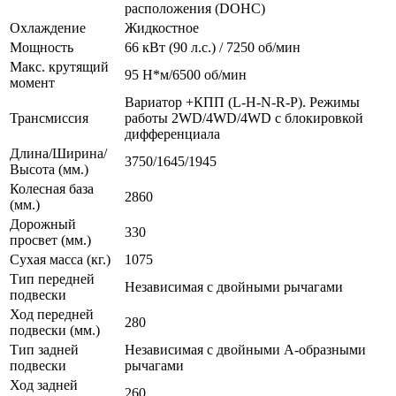
расположения (DOHC)
Охлаждение
Жидкостное
Мощность
66 кВт (90 л.с.) / 7250 об/мин
Макс. крутящий
95 Н*м/6500 об/мин
момент
Вариатор +КПП (L-H-N-R-P). Режимы
Трансмиссия
работы 2WD/4WD/4WD c блокировкой
дифференциала
Длина/Ширина/
3750/1645/1945
Высота (мм.)
Колесная база
2860
(мм.)
Дорожный
330
просвет (мм.)
Сухая масса (кг.)
1075
Тип передней
Независимая с двойными рычагами
подвески
Ход передней
280
подвески (мм.)
Тип задней
Независимая с двойными А-образными
подвески
рычагами
Ход задней
260