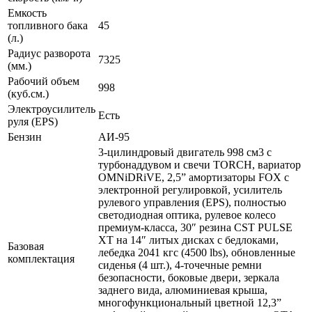
Емкость
топливного бака
45
(л.)
Радиус разворота
7325
(мм.)
Рабочий объем
998
(куб.см.)
Электроусилитель
Есть
руля (EPS)
Бензин
АИ-95
3-цилиндровый двигатель 998 см3 с
турбонаддувом и свечи TORCH, вариатор
OMNiDRiVE, 2,5” амортизаторы FOX с
электронной регулировкой, усилитель
рулевого управления (EPS), полностью
светодиодная оптика, рулевое колесо
премиум-класса, 30″ резина CST PULSE
XT на 14″ литых дисках с бедлоками,
Базовая
лебедка 2041 кгс (4500 lbs), обновленные
комплектация
сиденья (4 шт.), 4-точечные ремни
безопасности, боковые двери, зеркала
заднего вида, алюминиевая крыша,
многофункциональный цветной 12,3”