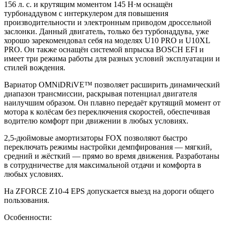
156 л. с. и крутящим моментом 145 Н·м оснащён
турбонаддувом c интеркулером для повышения
производительности и электронным приводом дроссельной
заслонки. Данный двигатель, только без турбонаддува, уже
хорошо зарекомендовал себя на моделях U10 PRO и U10XL
PRO. Он также оснащён системой впрыска BOSCH EFI и
имеет три режима работы для разных условий эксплуатации и
стилей вождения.
Вариатор OMNiDRiVE™ позволяет расширить динамический
диапазон трансмиссии, раскрывая потенциал двигателя
наилучшим образом. Он плавно передаёт крутящий момент от
мотора к колёсам без переключения скоростей, обеспечивая
водителю комфорт при движении в любых условиях.
2,5-дюймовые амортизаторы FOX позволяют быстро
переключать режимы настройки демпфирования — мягкий,
средний и жёсткий — прямо во время движения. Разработаны
в сотрудничестве для максимальной отдачи и комфорта в
любых условиях.
На ZFORCE Z10-4 EPS допускается выезд на дороги общего
пользования.
Особенности: