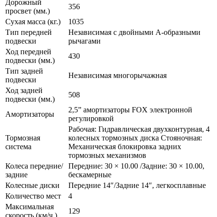
Дорожный
356
просвет (мм.)
Сухая масса (кг.)
1035
Тип передней
Независимая с двойными А-образными
подвески
рычагами
Ход передней
430
подвески (мм.)
Тип задней
Независимая многорычажная
подвески
Ход задней
508
подвески (мм.)
2,5” амортизаторы FOX электронной
Амортизаторы
регулировкой
Рабочая: Гидравлическая двухконтурная, 4
Тормозная
колесных тормозных диска Стояночная:
система
Механическая блокировка задних
тормозных механизмов
Колеса передние/
Передние: 30 × 10.00 /Задние: 30 × 10.00,
задние
бескамерные
Колесные диски
Передние 14″/Задние 14″, легкосплавные
Количество мест
4
Максимальная
129
скорость (км/ч.)