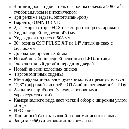
3
3-цилиндровый двигатель с рабочим объёмом 998 см
с
турбонаддувом и интеркулером
Три режима езды (Comfort/Trail/Sport)
Вариатор OMNiDRiVE
2,5” амортизаторы FOX с электронной регулировкой
Ход передней подвески 430 мм
Ход задней подвески 508 мм
30″ резина CST PULSE XT на 14″ литых дисках с
бедлоками
Дорожный просвет 356 мм
Новый дизайн передней решетки и LED-оптики
Эксклюзивный дизайн передних дверей
Новый дизайн колесных дисков
4 эргономичных сиденья
Многофункциональное рулевое колесо премиум-класса
12,3” цифровой дисплей с OTA-обновлениями и CarPlay
2-я панель приборов (у руля, с основными
характеристиками)
Камера заднего вида дает четкий обзор с широким углом
обзора
NFC-ключ
Топливный бак с крышкой из алюминиевого сплава
Защита лебёдки из алюминиевого сплава