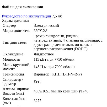
Файлы для скачивания
Руководство по эксплуатации
7,5 мб
Характеристики
Стартер
Электрический
Марка двигателя
380Y-2А
Трехцилиндровый, рядный,
четырехтактный, 4 клапана на цилиндр, с
Тип двигателя
двумя распределительными валами
верхнего расположения (DOHC)
Охлаждение
Жидкостное
Мощность
115 кВт при 7750 об/мин
Макс. крутящий
145 Н∙м при 7000 об/мин
момент
Трансмиссия
Вариатор +КПП (L-H-N-R-P)
Спидометр /
Есть
одометр
Длина/Ширина/
4039/1651 мм (по край шин)/1740
Высота (мм.)
Колесная база
3277
(мм.)