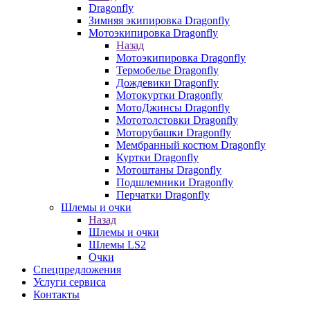
Dragonfly
Зимняя экипировка Dragonfly
Мотоэкипировка Dragonfly
Назад
Мотоэкипировка Dragonfly
Термобелье Dragonfly
Дождевики Dragonfly
Мотокуртки Dragonfly
МотоДжинсы Dragonfly
Мототолстовки Dragonfly
Моторубашки Dragonfly
Мембранный костюм Dragonfly
Куртки Dragonfly
Мотоштаны Dragonfly
Подшлемники Dragonfly
Перчатки Dragonfly
Шлемы и очки
Назад
Шлемы и очки
Шлемы LS2
Очки
Спецпредложения
Услуги сервиса
Контакты