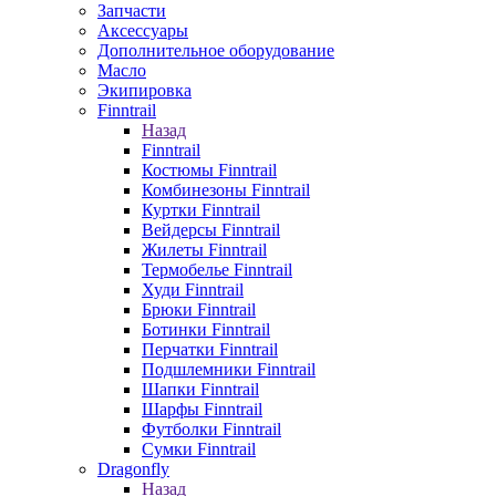
Запчасти
Аксессуары
Дополнительное оборудование
Масло
Экипировка
Finntrail
Назад
Finntrail
Костюмы Finntrail
Комбинезоны Finntrail
Куртки Finntrail
Вейдерсы Finntrail
Жилеты Finntrail
Термобелье Finntrail
Худи Finntrail
Брюки Finntrail
Ботинки Finntrail
Перчатки Finntrail
Подшлемники Finntrail
Шапки Finntrail
Шарфы Finntrail
Футболки Finntrail
Сумки Finntrail
Dragonfly
Назад