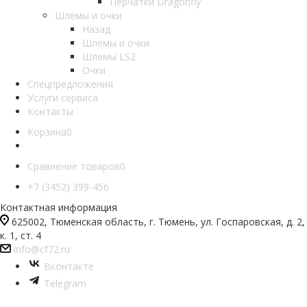
Перчатки Dragonfly
Шлемы и очки
Назад
Шлемы и очки
Шлемы LS2
Очки
Спецпредложения
Услуги сервиса
Контакты
Корзина
0
Сравнение товаров
0
+7 (3452) 399-456
Контактная информация
625002, Тюменская область, г. Тюмень, ул. Госпаровская, д. 2,
к. 1, ст. 4
info@cf72.ru
Вконтакте
Telegram