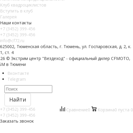
Клуб квадроциклистов
Вступить в клуб
Галерея
Наши контакты
+7 (3452) 399-456
+7 (3452) 399-456
info@cf72.ru
625002, Тюменская область, г. Тюмень, ул. Госпаровская, д. 2, к.
1, ст. 4
026 © Экстрим центр "Вездеход" - официальный дилер CFMOTO,
SM в Тюмени
Вконтакте
Telegram
Найти
+7 (3452) 399-456
Сравнение
0
Корзина
0
пуста
0
+7 (3452) 399-456
Заказать звонок