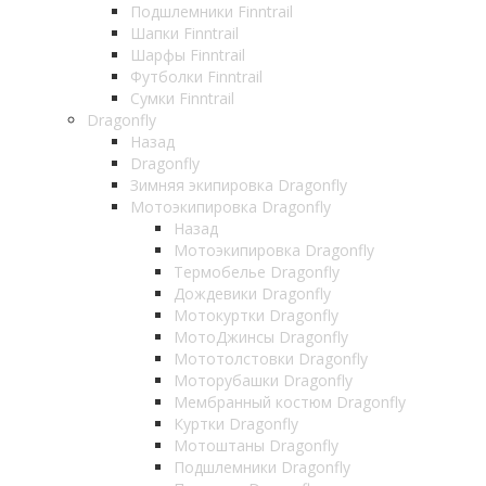
Подшлемники Finntrail
Шапки Finntrail
Шарфы Finntrail
Футболки Finntrail
Сумки Finntrail
Dragonfly
Назад
Dragonfly
Зимняя экипировка Dragonfly
Мотоэкипировка Dragonfly
Назад
Мотоэкипировка Dragonfly
Термобелье Dragonfly
Дождевики Dragonfly
Мотокуртки Dragonfly
МотоДжинсы Dragonfly
Мототолстовки Dragonfly
Моторубашки Dragonfly
Мембранный костюм Dragonfly
Куртки Dragonfly
Мотоштаны Dragonfly
Подшлемники Dragonfly