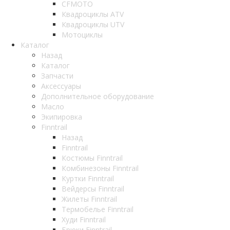
CFMOTO
Квадроциклы ATV
Квадроциклы UTV
Мотоциклы
Каталог
Назад
Каталог
Запчасти
Аксессуары
Дополнительное оборудование
Масло
Экипировка
Finntrail
Назад
Finntrail
Костюмы Finntrail
Комбинезоны Finntrail
Куртки Finntrail
Вейдерсы Finntrail
Жилеты Finntrail
Термобелье Finntrail
Худи Finntrail
Брюки Finntrail