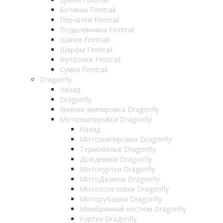
Ботинки Finntrail
Перчатки Finntrail
Подшлемники Finntrail
Шапки Finntrail
Шарфы Finntrail
Футболки Finntrail
Сумки Finntrail
Dragonfly
Назад
Dragonfly
Зимняя экипировка Dragonfly
Мотоэкипировка Dragonfly
Назад
Мотоэкипировка Dragonfly
Термобелье Dragonfly
Дождевики Dragonfly
Мотокуртки Dragonfly
МотоДжинсы Dragonfly
Мототолстовки Dragonfly
Моторубашки Dragonfly
Мембранный костюм Dragonfly
Куртки Dragonfly