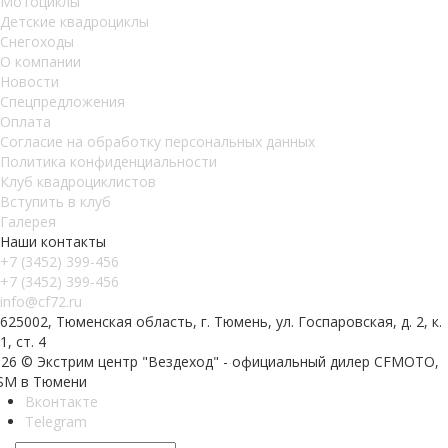
Мотоциклы
Детские квадроциклы
Снегоходы
О компании
Новости
Спецпредложения
Оплата
Согласие на обработку персональных данных
Политика конфиденциальности
Клуб квадроциклистов
Вступить в клуб
Галерея
Наши контакты
+7 (3452) 399-456
+7 (3452) 399-456
info@cf72.ru
625002, Тюменская область, г. Тюмень, ул. Госпаровская, д. 2, к.
1, ст. 4
026 © Экстрим центр "Вездеход" - официальный дилер CFMOTO,
SM в Тюмени
Вконтакте
Telegram