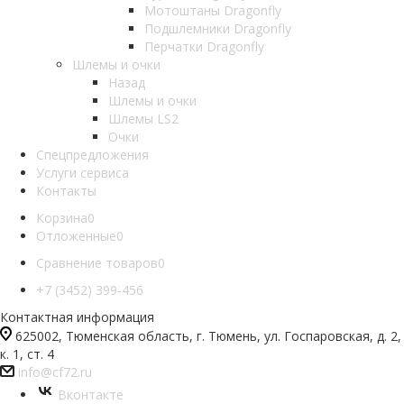
Мотоштаны Dragonfly
Подшлемники Dragonfly
Перчатки Dragonfly
Шлемы и очки
Назад
Шлемы и очки
Шлемы LS2
Очки
Спецпредложения
Услуги сервиса
Контакты
Корзина
0
Отложенные
0
Сравнение товаров
0
+7 (3452) 399-456
Контактная информация
625002, Тюменская область, г. Тюмень, ул. Госпаровская, д. 2,
к. 1, ст. 4
info@cf72.ru
Вконтакте