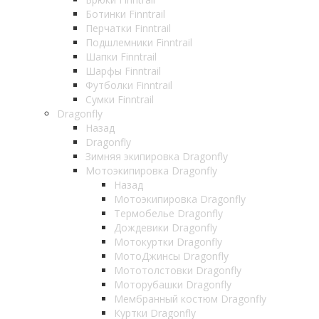
Ботинки Finntrail
Перчатки Finntrail
Подшлемники Finntrail
Шапки Finntrail
Шарфы Finntrail
Футболки Finntrail
Сумки Finntrail
Dragonfly
Назад
Dragonfly
Зимняя экипировка Dragonfly
Мотоэкипировка Dragonfly
Назад
Мотоэкипировка Dragonfly
Термобелье Dragonfly
Дождевики Dragonfly
Мотокуртки Dragonfly
МотоДжинсы Dragonfly
Мототолстовки Dragonfly
Моторубашки Dragonfly
Мембранный костюм Dragonfly
Куртки Dragonfly