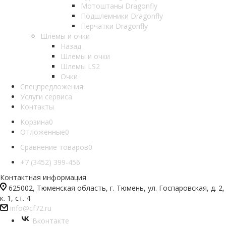
Мотоштаны Dragonfly
Подшлемники Dragonfly
Перчатки Dragonfly
Шлемы и очки
Назад
Шлемы и очки
Шлемы LS2
Очки
Спецпредложения
Услуги сервиса
Контакты
Корзина
0
Отложенные
0
Сравнение товаров
0
+7 (3452) 399-456
Контактная информация
625002, Тюменская область, г. Тюмень, ул. Госпаровская, д. 2,
к. 1, ст. 4
info@cf72.ru
Вконтакте