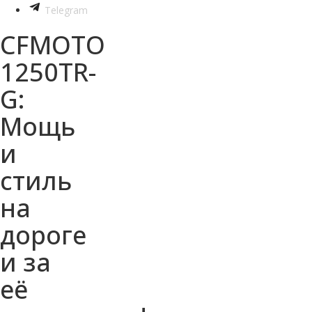
Telegram
CFMOTO
1250TR-
G:
Мощь
и
стиль
на
дороге
и за
её