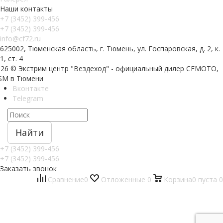
Наши контакты
+7 (3452) 399-456
+7 (3452) 399-456
info@cf72.ru
625002, Тюменская область, г. Тюмень, ул. Госпаровская, д. 2, к.
1, ст. 4
026 © Экстрим центр "Вездеход" - официальный дилер CFMOTO,
SM в Тюмени
Вконтакте
Telegram
Найти
+7 (3452) 399-456
+7 (3452) 399-456
Заказать звонок
Сравнение
0
Отложенные
0
Корзина
0
пуста
0