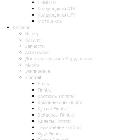
CFMOTO
Квадроциклы ATV
Квадроциклы UTV
Мотоциклы
Каталог
Назад
Каталог
Запчасти
Аксессуары
Дополнительное оборудование
Масло
Экипировка
Finntrail
Назад
Finntrail
Костюмы Finntrail
Комбинезоны Finntrail
Куртки Finntrail
Вейдерсы Finntrail
Жилеты Finntrail
Термобелье Finntrail
Худи Finntrail
Брюки Finntrail