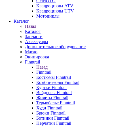
CFMOTO
Квадроциклы ATV
Квадроциклы UTV
Мотоциклы
Каталог
Назад
Каталог
Запчасти
Аксессуары
Дополнительное оборудование
Масло
Экипировка
Finntrail
Назад
Finntrail
Костюмы Finntrail
Комбинезоны Finntrail
Куртки Finntrail
Вейдерсы Finntrail
Жилеты Finntrail
Термобелье Finntrail
Худи Finntrail
Брюки Finntrail
Ботинки Finntrail
Перчатки Finntrail