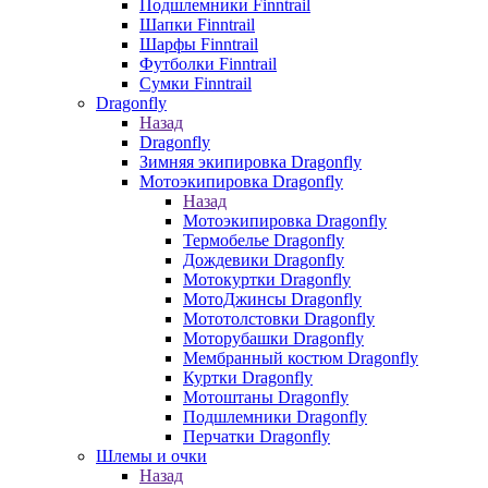
Подшлемники Finntrail
Шапки Finntrail
Шарфы Finntrail
Футболки Finntrail
Сумки Finntrail
Dragonfly
Назад
Dragonfly
Зимняя экипировка Dragonfly
Мотоэкипировка Dragonfly
Назад
Мотоэкипировка Dragonfly
Термобелье Dragonfly
Дождевики Dragonfly
Мотокуртки Dragonfly
МотоДжинсы Dragonfly
Мототолстовки Dragonfly
Моторубашки Dragonfly
Мембранный костюм Dragonfly
Куртки Dragonfly
Мотоштаны Dragonfly
Подшлемники Dragonfly
Перчатки Dragonfly
Шлемы и очки
Назад