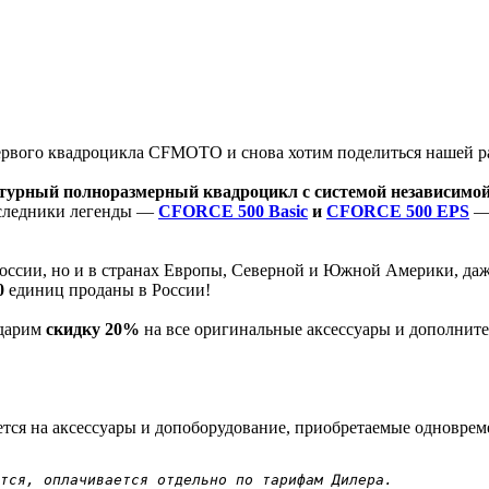
первого квадроцикла CFMOTO и снова хотим поделиться нашей р
турный полноразмерный квадроцикл с системой независимо
аследники легенды —
CFORCE 500 Basic
и
CFORCE 500 EPS
— 
России, но и в странах Европы, Северной и Южной Америки, да
0
единиц проданы в России!
 дарим
скидку 20%
на все оригинальные аксессуары и дополнит
ется на аксессуары и допоборудование, приобретаемые одновре
тся, оплачивается отдельно по тарифам Дилера.