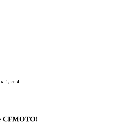
. 1, ст. 4
ке CFMOTO!