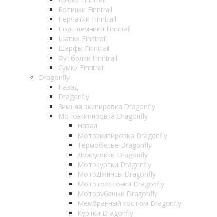
Ботинки Finntrail
Перчатки Finntrail
Подшлемники Finntrail
Шапки Finntrail
Шарфы Finntrail
Футболки Finntrail
Сумки Finntrail
Dragonfly
Назад
Dragonfly
Зимняя экипировка Dragonfly
Мотоэкипировка Dragonfly
Назад
Мотоэкипировка Dragonfly
Термобелье Dragonfly
Дождевики Dragonfly
Мотокуртки Dragonfly
МотоДжинсы Dragonfly
Мототолстовки Dragonfly
Моторубашки Dragonfly
Мембранный костюм Dragonfly
Куртки Dragonfly