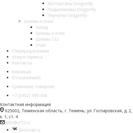
Мотоштаны Dragonfly
Подшлемники Dragonfly
Перчатки Dragonfly
Шлемы и очки
Назад
Шлемы и очки
Шлемы LS2
Очки
Спецпредложения
Услуги сервиса
Контакты
Корзина
0
Отложенные
0
Сравнение товаров
0
+7 (3452) 399-456
Контактная информация
625002, Тюменская область, г. Тюмень, ул. Госпаровская, д. 2,
к. 1, ст. 4
info@cf72.ru
Вконтакте