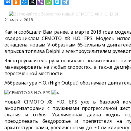
21 марта 2018
Как и сообщали Вам ранее, в марте 2018 года мод
квадроциклом
CFMOTO X8 H.O. EPS
. Модель испол
оснащена новым V-образным 65-сильным двигателем
впрыска топлива Delphi и электроусилителем рулевого
Электроусилитель руля позволяет значительно снизи
маневрировать на любых скоростях, а также демпф
пересеченной местности.
Аббревиатура H.O. (High Output) обозначает двигате
Новый
CFMOTO X8 H.O. EPS
уже в базовой ком
амортизаторами с пружинами прогрессивной жест
сжатия и отбоя. Увеличенная длина ходов по
преодолевать бездорожье и препятствия на пу
архитектуре рамы, увеличенному до 30 см клиренс