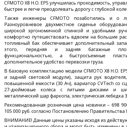
CFMOTO X8 H.O. EPS улучшилась проходимость, управл
быстрее и легче преодолевать дорогу с глубокой кол
Также инженеры CFMOTO позаботились и о люб
Разноуровневое двухместное сиденье оборудован
широкой эргономичной спинкой и удобными ручк
комфортно путешествовать вдвоем на большие расс
топливный бак обеспечивает дополнительный запа
этого, передняя и задняя багажные пло
функциональностью, а быстросъемные пласт
дополнительное удобство перевозки груза.
В базовую комплектацию модели
CFMOTO X8 H.O. EP
и задний световой модули), защита рук водителя,
повышенной емкости (30 Ач), вариатор CVTech со сц
27-дюймовые колёса с литыми дисками и ши
металлический шар фаркопа, электрическая лебедка 35
Рекомендованная розничная цена новинки – 698 90
105 000 руб. согласно Постановлению Правительства №
ВНИМАНИЕ! Данные цены указаны исходя из действ
и утилизационного сбора и могут быть изменены в