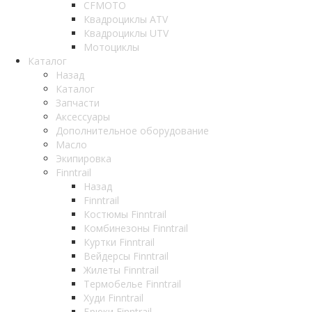
CFMOTO
Квадроциклы ATV
Квадроциклы UTV
Мотоциклы
Каталог
Назад
Каталог
Запчасти
Аксессуары
Дополнительное оборудование
Масло
Экипировка
Finntrail
Назад
Finntrail
Костюмы Finntrail
Комбинезоны Finntrail
Куртки Finntrail
Вейдерсы Finntrail
Жилеты Finntrail
Термобелье Finntrail
Худи Finntrail
Брюки Finntrail