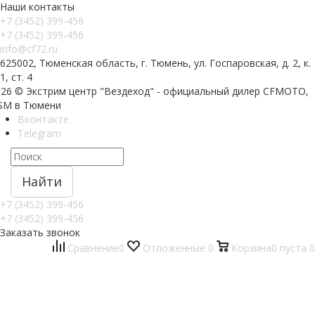
Наши контакты
+7 (3452) 399-456
+7 (3452) 399-456
info@cf72.ru
625002, Тюменская область, г. Тюмень, ул. Госпаровская, д. 2, к.
1, ст. 4
026 © Экстрим центр "Вездеход" - официальный дилер CFMOTO,
SM в Тюмени
Вконтакте
Telegram
Найти
+7 (3452) 399-456
+7 (3452) 399-456
Заказать звонок
Сравнение
0
Отложенные
0
Корзина
0
пуста
0