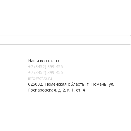
Наши контакты
+7 (3452) 399-456
+7 (3452) 399-456
info@cf72.ru
625002, Тюменская область, г. Тюмень, ул.
Госпаровская, д. 2, к. 1, ст. 4