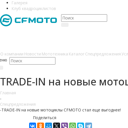
Галерея
Клуб квадроциклистов
О компании
Новости
Мототехника
Каталог
Спецпредложения
Усл
еню
TRADE-IN на новые мото
Главная
-
Спецпредложения
-
TRADE-IN на новые мотоциклы CFMOTO стал еще выгоднее!
Поделиться