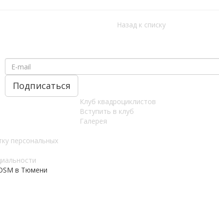
Назад к списку
Клуб квадроциклистов
Вступить в клуб
Галерея
тку персональных
циальности
 OSM в Тюмени