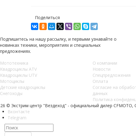
Поделиться
Подпишитесь на нашу рассылку, и первыми узнавайте о
новинках техники, мероприятиях и специальных
предложениях.
Мототехника
О компании
Квадроциклы ATV
Новости
Квадроциклы UTV
Спецпредложения
Мотоциклы
Оплата
Детские квадроциклы
Согласие на обрабо
Снегоходы
данных
Политика конфиден
026 © Экстрим центр "Вездеход" - официальный дилер CFMOTO,
Вконтакте
Telegram