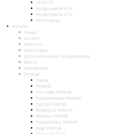
CFMOTO
Квадроциклы ATV
Квадроциклы UTV
Мотоциклы
Каталог
Назад
Каталог
Запчасти
Аксессуары
Дополнительное оборудование
Масло
Экипировка
Finntrail
Назад
Finntrail
Костюмы Finntrail
Комбинезоны Finntrail
Куртки Finntrail
Вейдерсы Finntrail
Жилеты Finntrail
Термобелье Finntrail
Худи Finntrail
Брюки Finntrail