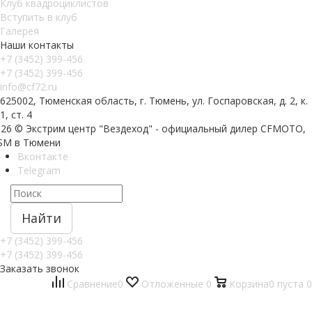
Клуб квадроциклистов
Вступить в клуб
Галерея
Наши контакты
+7 (3452) 399-456
+7 (3452) 399-456
info@cf72.ru
625002, Тюменская область, г. Тюмень, ул. Госпаровская, д. 2, к.
1, ст. 4
026 © Экстрим центр "Вездеход" - официальный дилер CFMOTO,
SM в Тюмени
Вконтакте
Telegram
Найти
+7 (3452) 399-456
+7 (3452) 399-456
Заказать звонок
Сравнение
0
Отложенные
0
Корзина
0
пуста
0