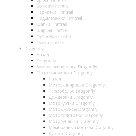
Ботинки Finntrail
Перчатки Finntrail
Подшлемники Finntrail
Шапки Finntrail
Шарфы Finntrail
Футболки Finntrail
Сумки Finntrail
Dragonfly
Назад
Dragonfly
Зимняя экипировка Dragonfly
Мотоэкипировка Dragonfly
Назад
Мотоэкипировка Dragonfly
Термобелье Dragonfly
Дождевики Dragonfly
Мотокуртки Dragonfly
МотоДжинсы Dragonfly
Мототолстовки Dragonfly
Моторубашки Dragonfly
Мембранный костюм Dragonfly
Куртки Dragonfly