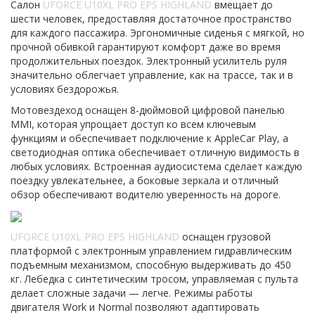
Салон
UFORCE U10XL PRO EPS HIGHLAND
вмещает до
шести человек, предоставляя достаточное пространство
для каждого пассажира. Эргономичные сиденья с мягкой, но
прочной обивкой гарантируют комфорт даже во время
продолжительных поездок. Электронный усилитель руля
значительно облегчает управление, как на трассе, так и в
условиях бездорожья.
Мотовездеход оснащен 8-дюймовой цифровой панелью
MMI, которая упрощает доступ ко всем ключевым
функциям и обеспечивает подключение к AppleCar Play, а
светодиодная оптика обеспечивает отличную видимость в
любых условиях. Встроенная аудиосистема сделает каждую
поездку увлекательнее, а боковые зеркала и отличный
обзор обеспечивают водителю уверенность на дороге.
UFORCE U10XL PRO EPS HIGHLAND
оснащен грузовой
платформой с электронным управлением гидравлическим
подъемным механизмом, способную выдерживать до 450
кг. Лебедка с синтетическим тросом, управляемая с пульта
делает сложные задачи — легче. Режимы работы
двигателя Work и Normal позволяют адаптировать