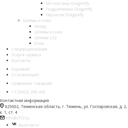
Мотоштаны Dragonfly
Подшлемники Dragonfly
Перчатки Dragonfly
Шлемы и очки
Назад
Шлемы и очки
Шлемы LS2
Очки
Спецпредложения
Услуги сервиса
Контакты
Корзина
0
Отложенные
0
Сравнение товаров
0
+7 (3452) 399-456
Контактная информация
625002, Тюменская область, г. Тюмень, ул. Госпаровская, д. 2,
к. 1, ст. 4
info@cf72.ru
Вконтакте