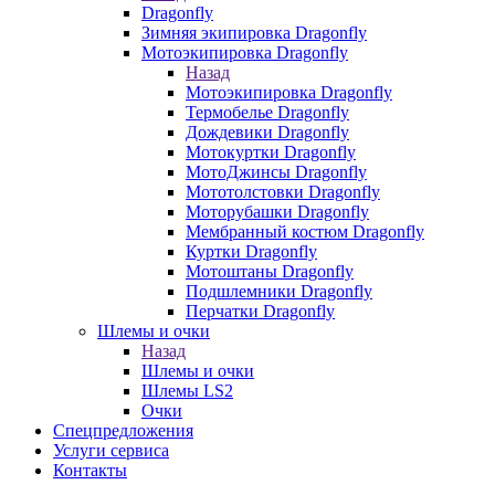
Dragonfly
Зимняя экипировка Dragonfly
Мотоэкипировка Dragonfly
Назад
Мотоэкипировка Dragonfly
Термобелье Dragonfly
Дождевики Dragonfly
Мотокуртки Dragonfly
МотоДжинсы Dragonfly
Мототолстовки Dragonfly
Моторубашки Dragonfly
Мембранный костюм Dragonfly
Куртки Dragonfly
Мотоштаны Dragonfly
Подшлемники Dragonfly
Перчатки Dragonfly
Шлемы и очки
Назад
Шлемы и очки
Шлемы LS2
Очки
Спецпредложения
Услуги сервиса
Контакты