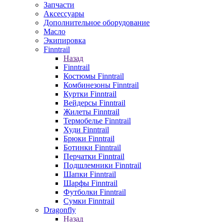
Запчасти
Аксессуары
Дополнительное оборудование
Масло
Экипировка
Finntrail
Назад
Finntrail
Костюмы Finntrail
Комбинезоны Finntrail
Куртки Finntrail
Вейдерсы Finntrail
Жилеты Finntrail
Термобелье Finntrail
Худи Finntrail
Брюки Finntrail
Ботинки Finntrail
Перчатки Finntrail
Подшлемники Finntrail
Шапки Finntrail
Шарфы Finntrail
Футболки Finntrail
Сумки Finntrail
Dragonfly
Назад